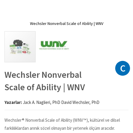
Wechsler Nonverbal Scale of Ability | WNV
C
Resim
galerisinin
Wechsler Nonverbal
başlangıcına
git
Scale of Ability | WNV
Yazarlar:
Jack A. Naglieri, PhD David Wechsler, PhD
Wechsler® Nonverbal Scale of Ability (WNV™), kültürel ve dilsel
farklılıklardan arınık sözel olmayan bir yetenek ölçüm aracıdır.