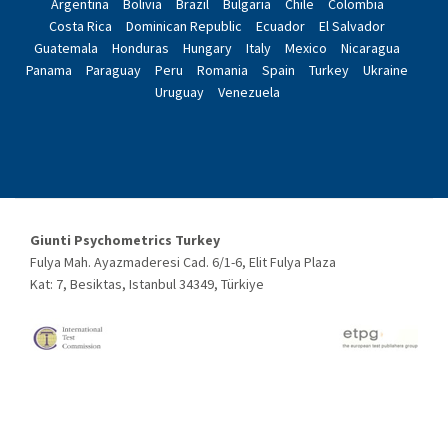
Argentina
Bolivia
Brazil
Bulgaria
Chile
Colombia
Costa Rica
Dominican Republic
Ecuador
El Salvador
Guatemala
Honduras
Hungary
Italy
Mexico
Nicaragua
Panama
Paraguay
Peru
Romania
Spain
Turkey
Ukraine
Uruguay
Venezuela
Giunti Psychometrics Turkey
Fulya Mah. Ayazmaderesi Cad. 6/1-6, Elit Fulya Plaza
Kat: 7, Besiktas, Istanbul 34349, Türkiye