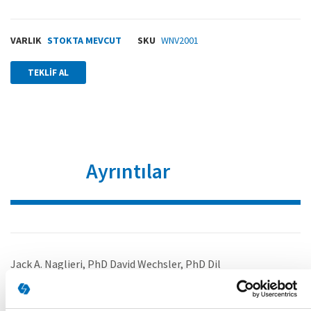
VARLIK
STOKTA MEVCUT
SKU
WNV2001
TEKLIF AL
Ayrıntılar
Jack A. Naglieri, PhD David Wechsler, PhD Dil
yeterliliğine sahip olmayan veya başka dil sorunları
olan bireyler için idealdir. Kültürel etkilerden