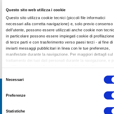
bağımsız bir şekilde ölçüm yapmak istenen
Questo sito web utilizza i cookie
durumlar için idealdir. Yayın tarihi: 2006 Yaş aralığı:
Questo sito utilizza cookie tecnici (piccoli file informatici
4:0-21:11 Puanlar/Yorumlama: Norm referanslı
necessari alla corretta navigazione) e, solo previo consenso
bileşik puan – Ayrı alt test puanları Tamamlama
dell’utente, possono essere utilizzati anche cookie non tecnic
süresi: Tüm ölçekler: 45 dakika; Kısa versiyon: 15-20
in particolare possono essere impiegati cookie di profilazione
dakika Uygulama: Kağıt – Kalem Puanlama
di terze parti e con trasferimento verso paesi terzi - al fine di
seçenekleri: Manuel puanlama
inviarti messaggi pubblicitari in linea con le tue preferenze,
manifestate durante la navigazione. Per maggiori dettagli sul
trattamento dei tuoi dati personali durante la navigazione, e p
modificare le tue scelte privacy sui cookie, ti invitiamo a
prendere visione dell’
informativa cookie
. Chiudendo il bann
Selezione
tramite la “X” prosegui la navigazione senza alcuna
Necessari
del
profilazione. Selezionando “Accetta tutti i cookie” presti il tuo
consenso
consenso alla profilazione che potrai revocare in ogni mome
Preferenze
Gelişmelerden haberdar olmak için
nella
pagina dedicati ai cookie
.
e-posta bültenimize abone olun
Statistiche