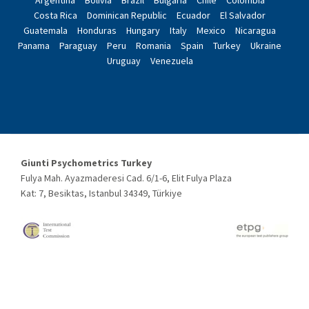
Argentina
Bolivia
Brazil
Bulgaria
Chile
Colombia
Costa Rica
Dominican Republic
Ecuador
El Salvador
Guatemala
Honduras
Hungary
Italy
Mexico
Nicaragua
Panama
Paraguay
Peru
Romania
Spain
Turkey
Ukraine
Uruguay
Venezuela
Giunti Psychometrics Turkey
Fulya Mah. Ayazmaderesi Cad. 6/1-6, Elit Fulya Plaza
Kat: 7, Besiktas, Istanbul 34349, Türkiye