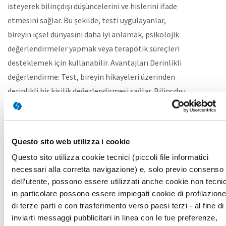
isteyerek bilinçdışı düşüncelerini ve hislerini ifade
etmesini sağlar. Bu şekilde, testi uygulayanlar,
bireyin içsel dünyasını daha iyi anlamak, psikolojik
değerlendirmeler yapmak veya terapötik süreçleri
desteklemek için kullanabilir. Avantajları Derinlikli
değerlendirme: Test, bireyin hikayeleri üzerinden
derinlikli bir kişilik değerlendirmesi sağlar. Bilinçdışı
süreçleri açığa çıkarma: Test, bireyin hikayeler
aracılığıyla bilinçdışı düşüncelerini ve içsel dünyasını
ifade etmesine olanak tanır. Yaratıcı ve esnek
Questo sito web utilizza i cookie
değerlendirme: Test, bireyin hikaye oluşturma
Questo sito utilizza cookie tecnici (piccoli file informatici
sürecinde yaratıcı ve esnek bir yaklaşım
necessari alla corretta navigazione) e, solo previo consenso
sergilemesine izin verir. Kullanım alanları Klinik
dell’utente, possono essere utilizzati anche cookie non tecnic
değerlendirme: TAT, psikolojik değerlendirmelerde
in particolare possono essere impiegati cookie di profilazione
kullanılarak bireyin içsel dünyasını, kişilik
di terze parti e con trasferimento verso paesi terzi - al fine di
özelliklerini ve motivasyonlarını anlamak için
inviarti messaggi pubblicitari in linea con le tue preferenze,