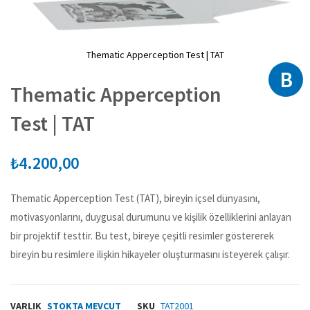
Thematic Apperception Test | TAT
B
Resim
galerisinin
Thematic Apperception
başlangıcına
git
Test | TAT
₺4.200,00
Thematic Apperception Test (TAT), bireyin içsel dünyasını,
motivasyonlarını, duygusal durumunu ve kişilik özelliklerini anlayan
bir projektif testtir. Bu test, bireye çeşitli resimler göstererek
bireyin bu resimlere ilişkin hikayeler oluşturmasını isteyerek çalışır.
VARLIK
STOKTA MEVCUT
SKU
TAT2001