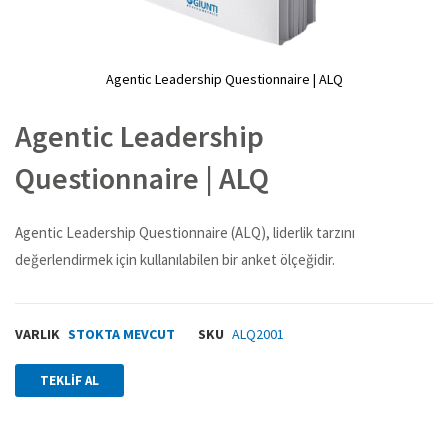
Agentic Leadership Questionnaire | ALQ
Resim
galerisinin
Agentic Leadership
başlangıcına
git
Questionnaire | ALQ
Agentic Leadership Questionnaire (ALQ), liderlik tarzını
değerlendirmek için kullanılabilen bir anket ölçeğidir.
VARLIK
STOKTA MEVCUT
SKU
ALQ2001
TEKLIF AL