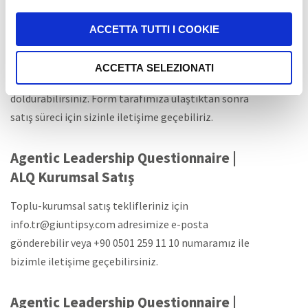
ALQ Testi Nasıl Satın Alınır?
ACCETTA TUTTI I COOKIE
Agentic Leadership Questionnaire | ALQ testi satın
almak için bu sayfadaki “Teklif Al” butonuna
ACCETTA SELEZIONATI
tıklayabilir, sonrasında karşınıza çıkan formu
doldurabilirsiniz. Form tarafımıza ulaştıktan sonra
satış süreci için sizinle iletişime geçebiliriz.
Agentic Leadership Questionnaire |
ALQ Kurumsal Satış
Toplu-kurumsal satış teklifleriniz için
info.tr@giuntipsy.com adresimize e-posta
gönderebilir veya +90 0501 259 11 10 numaramız ile
bizimle iletişime geçebilirsiniz.
Agentic Leadership Questionnaire |