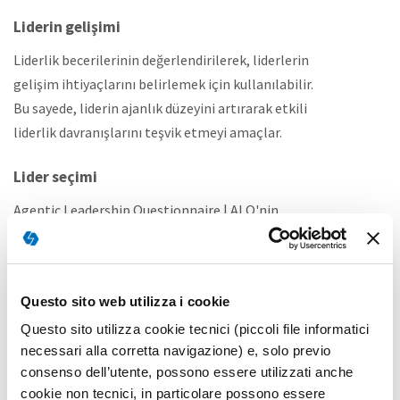
Liderin gelişimi
Liderlik becerilerinin değerlendirilerek, liderlerin
gelişim ihtiyaçlarını belirlemek için kullanılabilir.
Bu sayede, liderin ajanlık düzeyini artırarak etkili
liderlik davranışlarını teşvik etmeyi amaçlar.
Lider seçimi
Agentic Leadership Questionnaire | ALQ'nin
sonuçları, lider adaylarının ajanlık özelliklerini
değerlendirmek için kullanılabilir. Bu yapı ise,
liderlik pozisyonu için en uygun adayın
Questo sito web utilizza i cookie
belirlenmesine yardımcı olur.
Questo sito utilizza cookie tecnici (piccoli file informatici
Araştırma çalışmaları
necessari alla corretta navigazione) e, solo previo
consenso dell’utente, possono essere utilizzati anche
Agentic Leadership Questionnaire | ALQ, liderlik ve
cookie non tecnici, in particolare possono essere